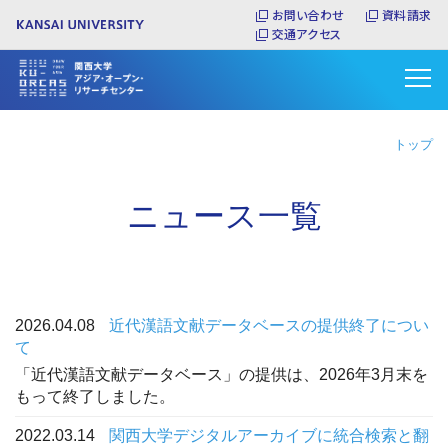
メ
お問い合わせ
資料請求
イ
交通アクセス
ン
コ
ン
テ
ン
トップ
ツ
に
ニュース一覧
移
動
2026.04.08
近代漢語文献データベースの提供終了につい
て
「近代漢語文献データベース」の提供は、2026年3月末を
もって終了しました。
2022.03.14
関西大学デジタルアーカイブに統合検索と翻