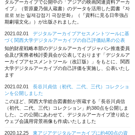
タルアーカイブで公開中の「アジアの映画関連資料アーカ
イブ」（菅原慶乃個人蔵書）のデータを活用した図書『자
료로 보는 일제강점기 극장문화』（『資料に見る日帝強占
期劇場文化』）が出版されました。
2021.02.01
デジタルアーカイブアセスメントツールに基
づく関西大学デジタルアーカイブの自己評価結果の公表
知的財産戦略本部のデジタルアーカイブジャパン推進委員
会及び実務者検討委員会が公表しております「デジタルア
ーカイブアセスメントツール（改訂版）」をもとに、関西
大学デジタルアーカイブの自己評価を実施し、公表いたし
ます
2021.02.01
長谷川貞信（初代、二代、三代）コレクショ
ンを公開しました
このほど、関西大学総合図書館が所蔵する「長谷川貞信
（初代、二代、三代）コレクション」約380点を公開しま
した。この公開にあわせて、デジタルアーカイブ塗り絵と
ウェブ会議用背景画像も作成いたしました
2020.12.25
東アジアデジタルアーカイブに約400点の資