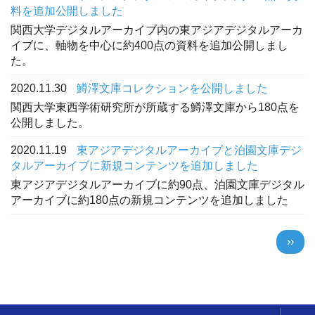
料を追加公開しました
関西大学デジタルアーカイブ内の東アジアデジタルアーカ
イブに、軸物を中心に約400点の資料を追加公開しまし
た。
2020.11.30
鱒澤文庫コレクションを公開しました
関西大学東西学術研究所が所蔵する鱒澤文庫から180点を
公開しました。
2020.11.19
東アジアデジタルアーカイブと泊園文庫デジ
タルアーカイブに新規コンテンツを追加しました
東アジアデジタルアーカイブに約90点、泊園文庫デジタル
アーカイブに約180点の新規コンテンツを追加しました
ペ
次
››
ー
ペ
ジ
ー
送
ジ
り