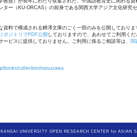
学教授）が長年にわたり収集された、中国語教育史に関わる資
ター（KU-ORCAS）の前身である関西大学アジア文化研究セン
な資料で構成される鱒澤文庫のごく一部のみを公開しておりま
リポジトリでPDF公開
しておりますので、あわせてご利用くだ
サービスに提供しておりません。ご利用に係るご相談等は、
関
。
c.jp/books/collection/masuzawa
 KANSAI UNIVERSITY OPEN RESEARCH CENTER for ASIAN 