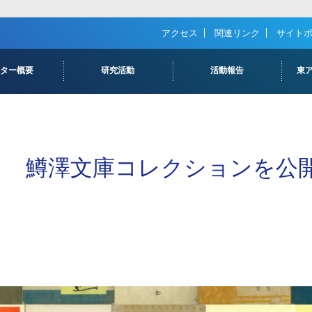
アクセス
関連リンク
サイト
ンター概要
研究活動
活動報告
東
長あいさつ
ASとは
ン
研究体制
出版物
活動報告
研究ダイジェスト
進捗状況報告
鱒澤文庫コレクションを公