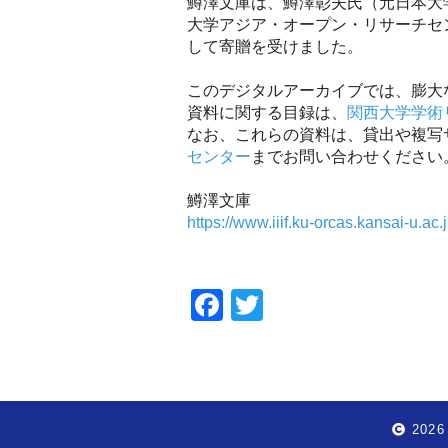
鱒澤文庫は、鱒澤彰夫氏（元日本大
大学アジア・オープン・リサーチセン
して寄贈を受けました。
このデジタルアーカイブでは、膨大
資料に関する目録は、
関西大学学術
なお、これらの資料は、貸出や複写
センター
までお問い合わせください
鱒澤文庫
https://www.iiif.ku-orcas.kansai-u.a
Facebook
Twitter
2026