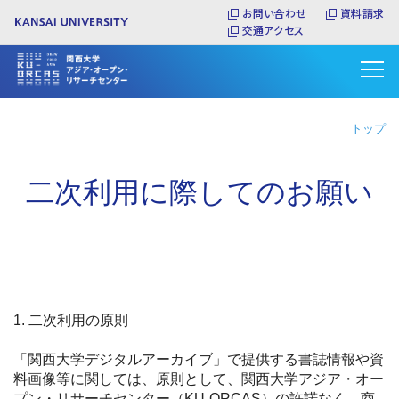
メ
お問い合わせ
資料請求
イ
交通アクセス
ン
コ
ン
テ
ン
トップ
ツ
に
二次利用に際してのお願い
移
動
1. 二次利用の原則
「関西大学デジタルアーカイブ」で提供する書誌情報や資
料画像等に関しては、原則として、関西大学アジア・オー
プン・リサーチセンター（KU-ORCAS）の許諾なく、商