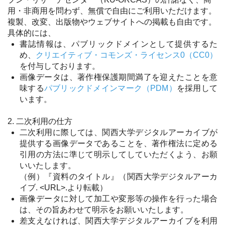
用・非商用を問わず、無償で自由にご利用いただけます。
複製、改変、出版物やウェブサイトへの掲載も自由です。
具体的には、
書誌情報は、パブリックドメインとして提供するた
め、
クリエイティブ・コモンズ・ライセンス0（CC0）
を付与しております。
画像データは、著作権保護期間満了を迎えたことを意
味する
パブリックドメインマーク（PDM）
を採用して
います。
2. 二次利用の仕方
二次利用に際しては、関西大学デジタルアーカイブが
提供する画像データであることを、著作権法に定める
引用の方法に準じて明示してしていただくよう、お願
いいたします。
（例）『資料のタイトル』（関西大学デジタルアーカ
イブ. <URL>.より転載）
画像データに対して加工や変形等の操作を行った場合
は、その旨あわせて明示をお願いいたします。
差支えなければ、関西大学デジタルアーカイブを利用