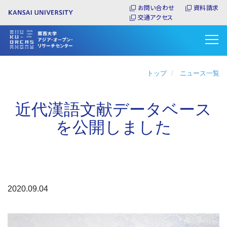
メ
お問い合わせ
資料請求
イ
交通アクセス
ン
コ
ン
テ
ン
トップ
ニュース一覧
ツ
に
近代漢語文献データベース
移
動
を公開しました
2020.09.04